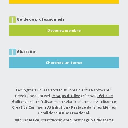
Guide de professionnels
Devenez membre
Glossaire
Cherchez un terme
Les logiciels utilisés sont tous libres ou "free software".
Développement web
.
créé par
m34
Jus d' Olive
Cécile Le
est mis à disposition selon les termes de la
Galliard
licence
Creative Commons Attribution - Partage dans les Mêmes
.
Conditions 4.0 International
Built with
Make
. Your friendly WordPress page builder theme.