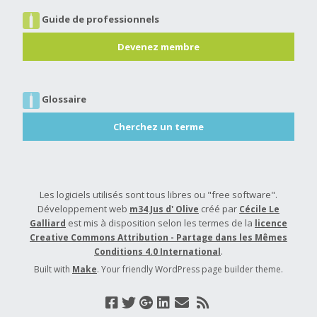
Guide de professionnels
Devenez membre
Glossaire
Cherchez un terme
Les logiciels utilisés sont tous libres ou "free software".
Développement web
.
créé par
m34
Jus d' Olive
Cécile Le
est mis à disposition selon les termes de la
Galliard
licence
Creative Commons Attribution - Partage dans les Mêmes
.
Conditions 4.0 International
Built with
Make
. Your friendly WordPress page builder theme.