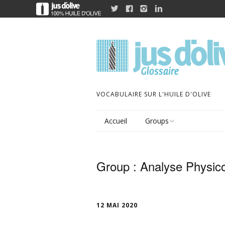




VOCABULAIRE SUR L'HUILE D'OLIVE
Accueil
Groups
Activités
Group :
Analyse Physic
Analyse sensorielle
Bien-être
12 MAI 2020
Cuisine