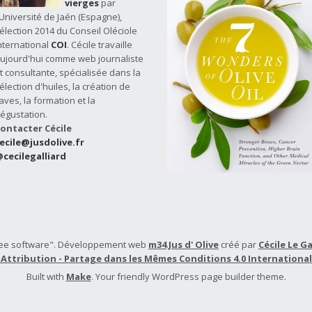
vierges
par
'Université de Jaén (Espagne),
élection 2014 du Conseil Oléciole
nternational
COI
. Cécile travaille
ujourd'hui comme web journaliste
t consultante, spécialisée dans la
élection d'huiles, la création de
aves, la formation et la
égustation.
ontacter Cécile
ecile@jusdolive.fr
cecilegalliard
 "free software". Développement web
m34
.
Jus d' Olive
créé par
Cécile Le Ga
Attribution - Partage dans les Mêmes Conditions 4.0 International
Built with
Make
. Your friendly WordPress page builder theme.