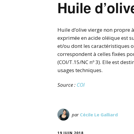
Huile d’oli
Histoire
Les Huiles et Les Olives
Huile d’olive vierge non propre à
exprimée en acide oléique est
Production
et/ou dont les caractéristiques 
correspondent à celles fixées po
Santé Bienfaits
(COI/T.15/NC nº 3). Elle est dest
Variétés
usages techniques.
Source :
COI
par
Cécile Le Galliard
19 JUIN 2018