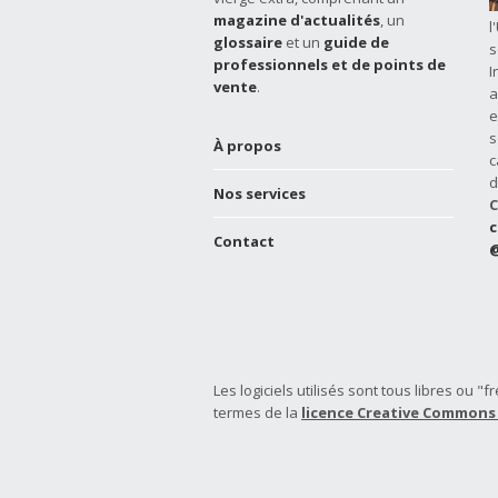
magazine d'actualités
, un
l
glossaire
et un
guide de
s
professionnels et de points de
I
vente
.
a
e
s
À propos
c
d
Nos services
C
c
Contact
@
Les logiciels utilisés sont tous libres ou
termes de la
licence Creative Commons 